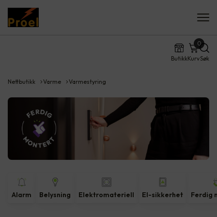
0
Butikk
Kurv
Søk
Nettbutikk
Varme
Varmestyring
Alarm
Belysning
Elektromateriell
El-sikkerhet
Ferdig 