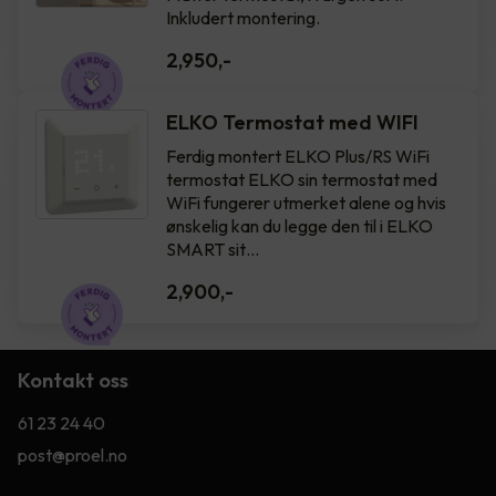
Inkludert montering.
2,950
,-
ELKO Termostat med WIFI
Ferdig montert ELKO Plus/RS WiFi
termostat ELKO sin termostat med
WiFi fungerer utmerket alene og hvis
ønskelig kan du legge den til i ELKO
SMART sit…
2,900
,-
Kontakt oss
61 23 24 40
post@proel.no