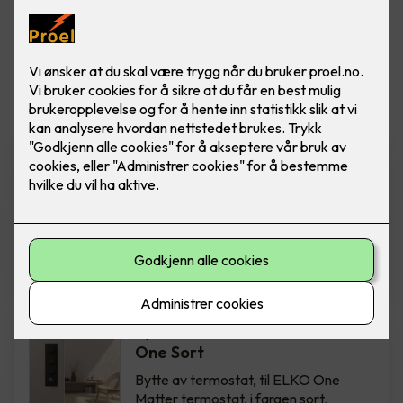
Vis flere
filtre
Bytte av termostat - ELKO
One Hvit
Bytte av termostat, til ELKO One
Matter termostat, i fargen hvit.
Inkludert montering.
2,850
,-
Bytte av termostat - ELKO
One Sort
Bytte av termostat, til ELKO One
Matter termostat, i fargen sort.