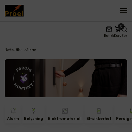
0
Butikk
Kurv
Søk
Nettbutikk
Alarm
Alarm
Belysning
Elektromateriell
El-sikkerhet
Ferdig 