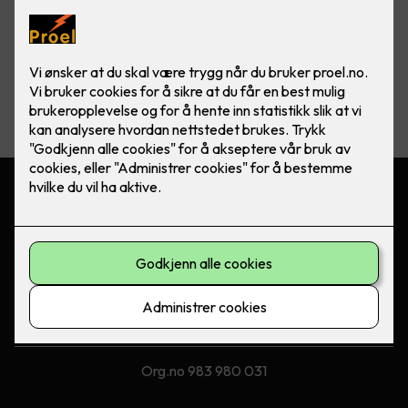
Vis flere
filtre
Kontakt oss
61 23 24 40
post@proel.no
Besøksadresse
Industrivegen 31, 2680 Vågå
Org.no 983 980 031