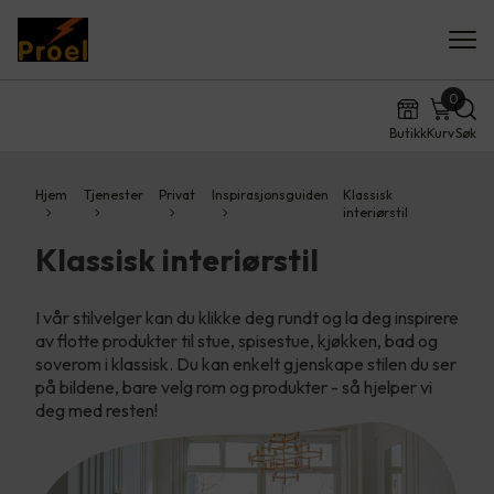
0
Butikk
Kurv
Søk
Hjem
Tjenester
Privat
Inspirasjonsguiden
Klassisk
interiørstil
Klassisk interiørstil
I vår stilvelger kan du klikke deg rundt og la deg inspirere
av flotte produkter til stue, spisestue, kjøkken, bad og
soverom i klassisk. Du kan enkelt gjenskape stilen du ser
på bildene, bare velg rom og produkter - så hjelper vi
deg med resten!