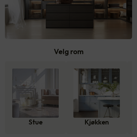
Velg rom
Stue
Kjøkken